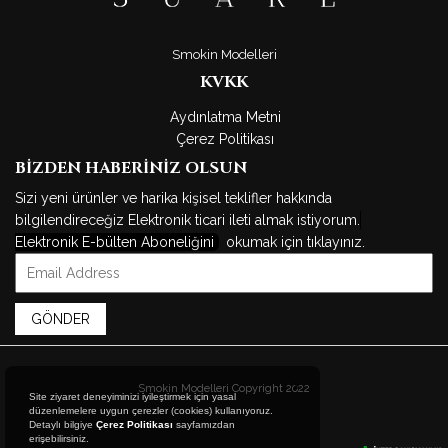
Smokin Modelleri
KVKK
Aydınlatma Metni
Çerez Politikası
BİZDEN HABERİNİZ OLSUN
Sizi yeni ürünler ve harika kişisel teklifler hakkında
bilgilendireceğiz Elektronik ticari ileti almak istiyorum.
Elektronik E-bülten Aboneliğini
okumak için tıklayınız.
GÖNDER
X
Smokin Modelleri Copyright 2022
Site ziyaret deneyiminizi iyileştirmek için yasal
düzenlemelere uygun çerezler (cookies) kullanıyoruz.
Detaylı bilgiye
Çerez Politikası
sayfamızdan
erişebilirsiniz.