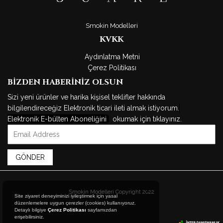
Smokin Modelleri
KVKK
Aydınlatma Metni
Çerez Politikası
BİZDEN HABERİNİZ OLSUN
Sizi yeni ürünler ve harika kişisel teklifler hakkında
bilgilendireceğiz Elektronik ticari ileti almak istiyorum.
Elektronik E-bülten Aboneliğini
okumak için tıklayınız.
GÖNDER
X
Smokin Modelleri Copyright 2022
Site ziyaret deneyiminizi iyileştirmek için yasal
düzenlemelere uygun çerezler (cookies) kullanıyoruz.
Detaylı bilgiye
Çerez Politikası
sayfamızdan
erişebilirsiniz.