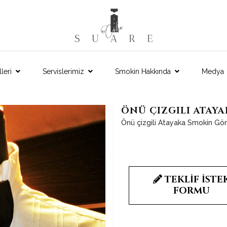
leri
Servislerimiz
Smokin Hakkında
Medya
ÖNÜ ÇIZGILI ATAY
Önü çizgili Atayaka Smokin G
TEKLİF İSTE
FORMU