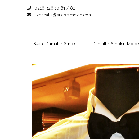
0216 326 10 81 / 82
ilker.caha@suaresmokin.com
Suare Damatlık Smokin
Damatlık Smokin Model